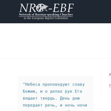
А
"Небеса проповедуют славу 
T
Божию, и о делах рук Его 
вещает твердь. День дню 
передает речь, и ночь ночи 